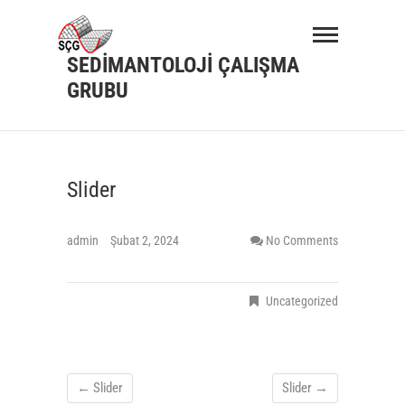
Skip
to
content
SEDİMANTOLOJİ ÇALIŞMA
GRUBU
Slider
admin
Şubat 2, 2024
No Comments
Uncategorized
←
Slider
Slider
→