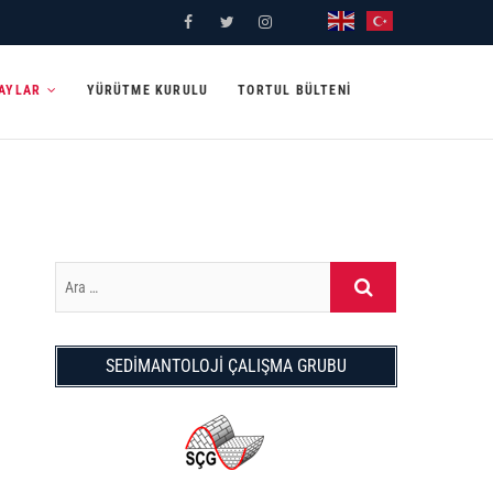
Facebook
Twitter
Instagram
YouTube
TAYLAR
YÜRÜTME KURULU
TORTUL BÜLTENI
Ara
…
SEDİMANTOLOJİ ÇALIŞMA GRUBU