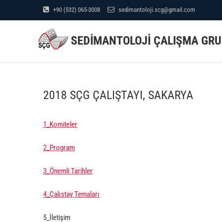
Skip
+90 (532) 065-3008
sedimantoloji.scg@gmail.com
to
content
SEDİMANTOLOJİ ÇALIŞMA GR
2018 SÇG ÇALIŞTAYI, SAKARYA
1_Komiteler
2_Program
3_Önemli Tarihler
4_Çalıştay Temaları
5_İletişim